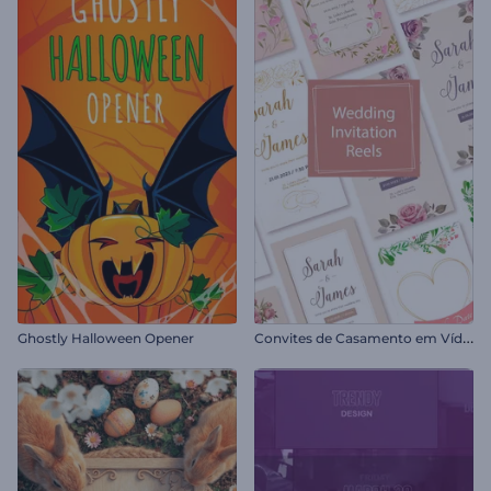
C
onvites de Casamento em Vídeo
Ghostly Halloween Opener