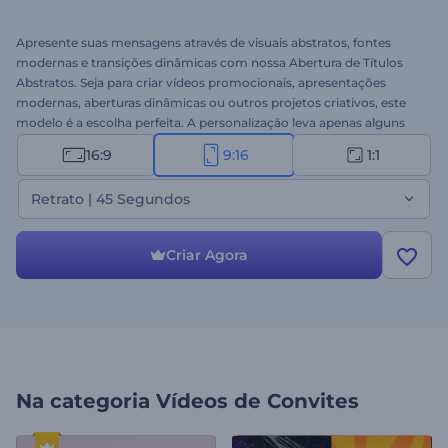
Apresente suas mensagens através de visuais abstratos, fontes
modernas e transições dinâmicas com nossa Abertura de Títulos
Abstratos. Seja para criar vídeos promocionais, apresentações
modernas, aberturas dinâmicas ou outros projetos criativos, este
modelo é a escolha perfeita. A personalização leva apenas alguns
minutos: carregue seus arquivos de mídia, digite seu texto, insira
16:9
9:16
1:1
seu logo e anime seu vídeo com uma trilha sonora animada ou sua
narração. Experimente agora e cative seu público com títulos
Retrato | 45 Segundos
abstratos!
Criar Agora
Na categoria
Vídeos de Convites