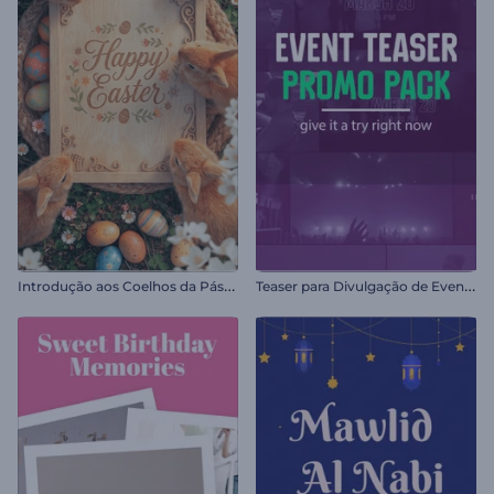
I
ntrodução aos Coelhos da Páscoa Realistas
T
easer para Divulgação de Eventos