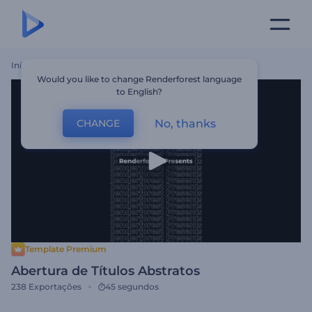
Início
Templates
Abertura De Títulos Abstratos
Would you like to change Renderforest language
to English?
No, thanks
CHANGE
Template Premium
Abertura de Títulos Abstratos
238
Exportações
45 segundos