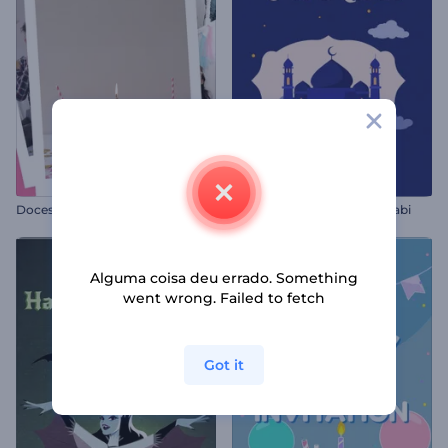
Doces Memórias de Aniversário
Animações do Mawlid al-Nabi
Alguma coisa deu errado. Something
went wrong. Failed to fetch
Got it