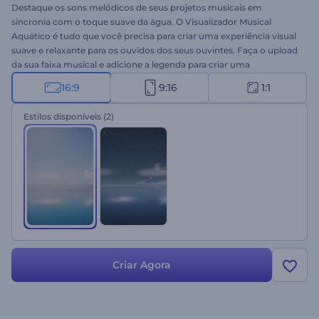
Destaque os sons melódicos de seus projetos musicais em
sincronia com o toque suave da água. O Visualizador Musical
Aquático é tudo que você precisa para criar uma experiência visual
suave e relaxante para os ouvidos dos seus ouvintes. Faça o upload
da sua faixa musical e adicione a legenda para criar uma
visualização musical emocionante para seus projetos. Perfeito para
16:9
9:16
1:1
promoções ou lançamentos de singles melódicos, canais de
música, promoções de álbuns e muito mais. Experimente este
Estilos disponíveis
(2)
template agora mesmo!
Criar Agora