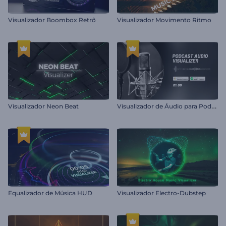
Visualizador Boombox Retrô
Visualizador Movimento Ritmo
V
isualizador de Áudio para Podcast
Visualizador Neon Beat
Equalizador de Música HUD
Visualizador Electro-Dubstep