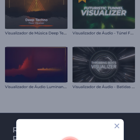
V
isualizador de Música Deep Techno
V
isualizador de Áudio - Túnel Futurista
V
isualizador de Áudio Luminance
V
isualizador de Áudio - Batidas Pulsantes
Receba a newsletter da
Renderforest