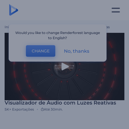
Início
Templates
Visualizador De Áudio Com Luzes Reativas
Would you like to change Renderforest language
to English?
No, thanks
CHANGE
Visualizador de Áudio com Luzes Reativas
5K+
Exportações
Até 30min.