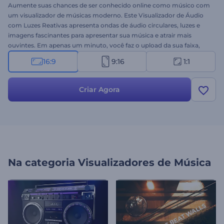
Aumente suas chances de ser conhecido online como músico com
um visualizador de músicas moderno. Este Visualizador de Áudio
com Luzes Reativas apresenta ondas de áudio circulares, luzes e
imagens fascinantes para apresentar sua música e atrair mais
ouvintes. Em apenas um minuto, você faz o upload da sua faixa,
digita seu nome e cria um visualizador de músicas moderno para
16:9
9:16
1:1
apresentar seu novo single, álbum ou faixa. Ideal para divulgação
de músicas techno, dance, hip-hop, eletrônica e até transmissões
ao vivo. Liberte sua criatividade e leve sua música ao próximo nível
Criar Agora
com este poderoso visualizador. Dê uma chance agora!
Na categoria
Visualizadores de Música