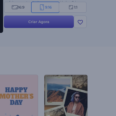
perfeito para atender às suas necessidades. Crie
16:9
9:16
1:1
agora e torne a sua celebração verdadeiramente
notável!
Criar Agora