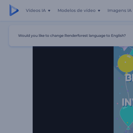
Vídeos IA
Modelos de vídeo
Imagens IA
Início
Templates
Convite De Festa De Aniversário
Would you like to change Renderforest language to English?