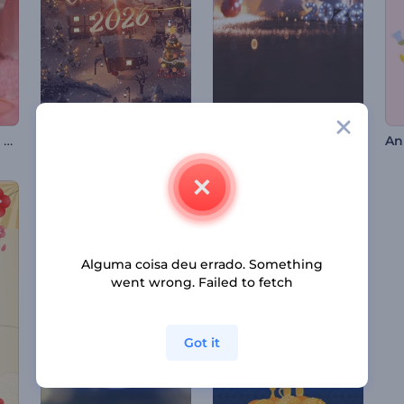
Abertura de Dia dos Namorados
Abertura de Natal Festivo
Natal na Vila Mágica
Alguma coisa deu errado. Something
went wrong. Failed to fetch
Got it