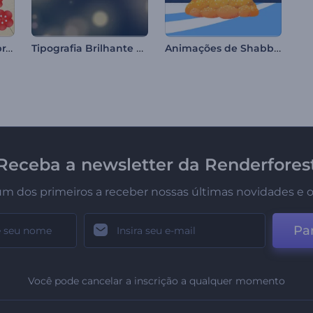
Animações de Celebração do Setsubun
Tipografia Brilhante de Natal
Animações de Shabbat Shalom
Receba a newsletter da Renderfores
um dos primeiros a receber nossas últimas novidades e o
Par
Você pode cancelar a inscrição a qualquer momento