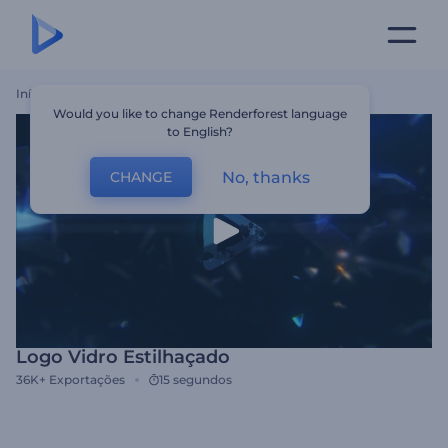
Início
Templates
Logo Vidro Estilhaçado
Would you like to change Renderforest language
to English?
No, thanks
CHANGE
Logo Vidro Estilhaçado
36K+
Exportações
15 segundos