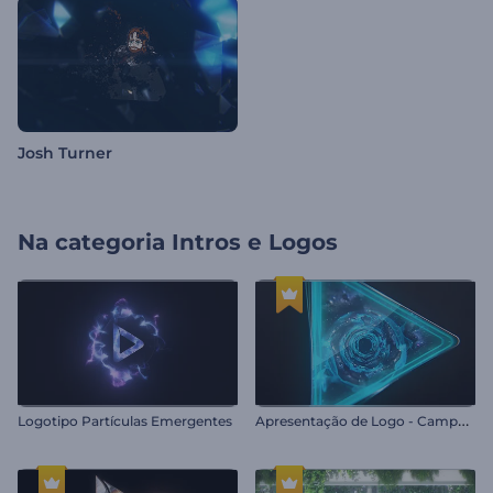
Josh Turner
Na categoria
Intros e Logos
A
presentação de Logo - Campo Estelar
Logotipo Partículas Emergentes