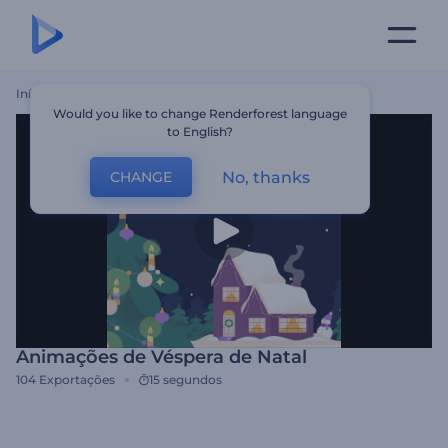
Início
Templates
Animações De Véspera De Natal
Would you like to change Renderforest language
to English?
No, thanks
CHANGE
Animações de Véspera de Natal
104
Exportações
15 segundos