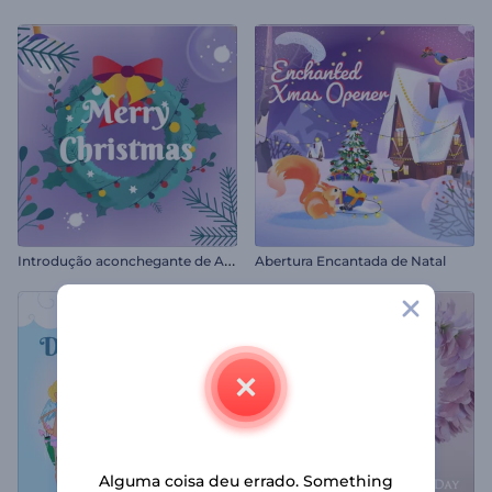
I
ntrodução aconchegante de Ano Novo
Abertura Encantada de Natal
Alguma coisa deu errado. Something