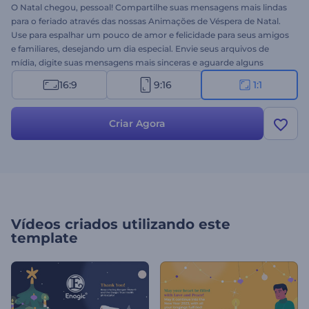
O Natal chegou, pessoal! Compartilhe suas mensagens mais lindas
para o feriado através das nossas Animações de Véspera de Natal.
Use para espalhar um pouco de amor e felicidade para seus amigos
e familiares, desejando um dia especial. Envie seus arquivos de
mídia, digite suas mensagens mais sinceras e aguarde alguns
minutos para obter uma animação profissional. Ideal para
16:9
9:16
1:1
mensagens de feriado, convites para jantar, saudações em vídeo e
muito mais. Experimente agora!
Criar Agora
Vídeos criados utilizando este
template