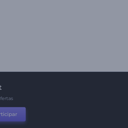
t
fertas
ticipar