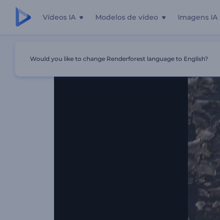
Vídeos IA
Modelos de vídeo
Imagens IA
Início
Templates
Introdução - Milagre Na Noite De Nata
Would you like to change Renderforest language to English?