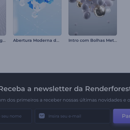
Apresentação de Logo - Botão
Abertura Moderna de Cubos de Vidro
Intro com Bolhas Metálicas
Receba a newsletter da Renderfores
um dos primeiros a receber nossas últimas novidades e o
Par