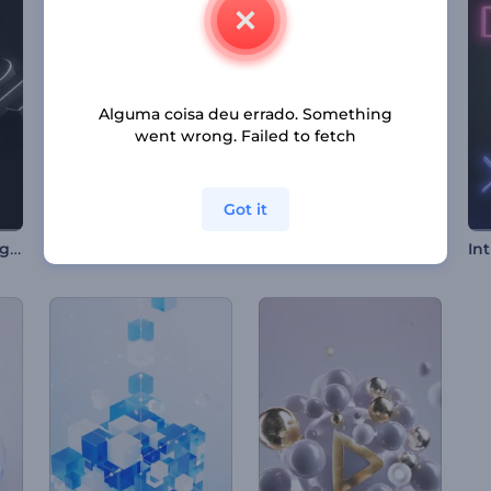
Alguma coisa deu errado. Something
went wrong. Failed to fetch
Got it
Apresentação de Logo - 3D em Relevo
Apresentação de Logo - Circuito Digital
Introdução com Partículas de Chama Neon