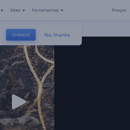
Sites
Ferramentas
Preços
l
No, thanks
CHANGE