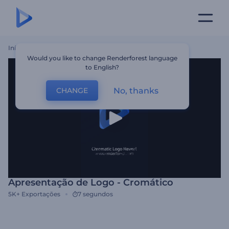
Início
Templates
Apresentação De Logo - Cromático
Would you like to change Renderforest language
to English?
No, thanks
CHANGE
Apresentação de Logo - Cromático
5K+
Exportações
7 segundos