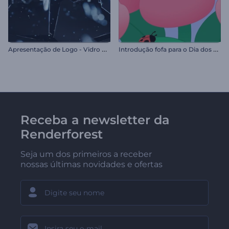
A
presentação de Logo - Vidro Quebrado
I
ntrodução fofa para o Dia dos Namorados
Receba a newsletter da
Renderforest
Seja um dos primeiros a receber
nossas últimas novidades e ofertas