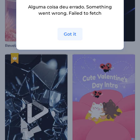
Alguma coisa deu errado. Something
went wrong. Failed to fetch
Got it
R
evelação do logotipo da Pink Valley
Intro com Luz Escura