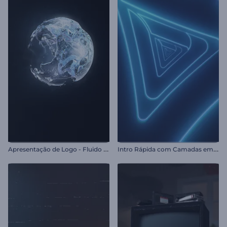
A
presentação de Logo - Fluido Circular
I
ntro Rápida com Camadas em Neon