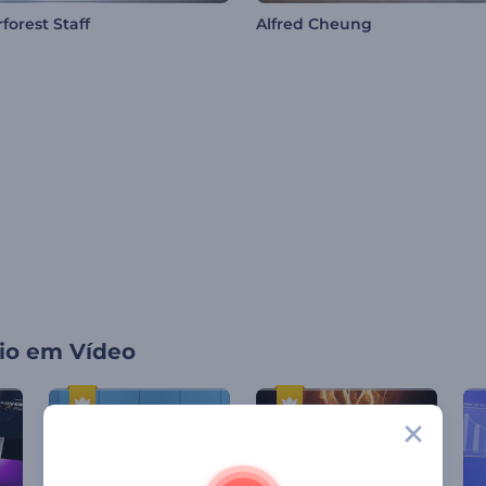
forest Staff
Alfred Cheung
io em Vídeo