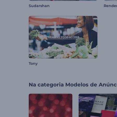
Sudarshan
Render
Tony
Na categoria
Modelos de Anúnc