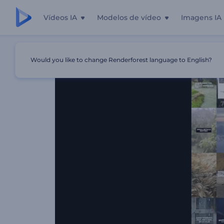
Vídeos IA
Modelos de vídeo
Imagens IA
Início
Templates
Pacote De Tipografia Nítida
Would you like to change Renderforest language to English?