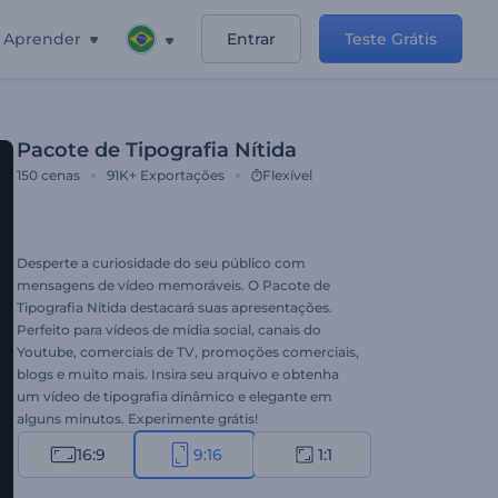
Aprender
Entrar
Teste Grátis
Pacote de Tipografia Nítida
150
cenas
91K+
Exportações
Flexível
Desperte a curiosidade do seu público com
mensagens de vídeo memoráveis. O Pacote de
Tipografia Nítida destacará suas apresentações.
Perfeito para vídeos de mídia social, canais do
Youtube, comerciais de TV, promoções comerciais,
blogs e muito mais. Insira seu arquivo e obtenha
um vídeo de tipografia dinâmico e elegante em
alguns minutos. Experimente grátis!
16:9
9:16
1:1