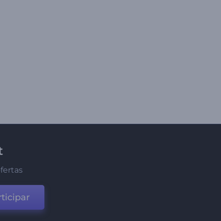
t
fertas
ticipar