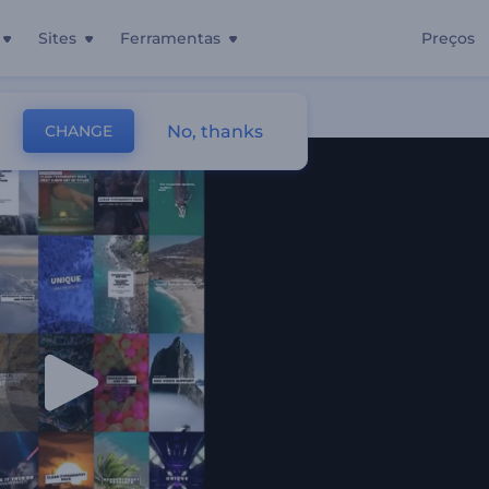
Sites
Ferramentas
Preços
No, thanks
CHANGE