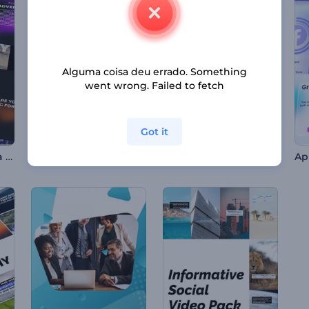
Alguma coisa deu errado. Something
went wrong. Failed to fetch
Got it
Pacote de Tipografia Dinâmica
Abertura de Evento Moderno
Tipografia de Poeira Estelar Neon