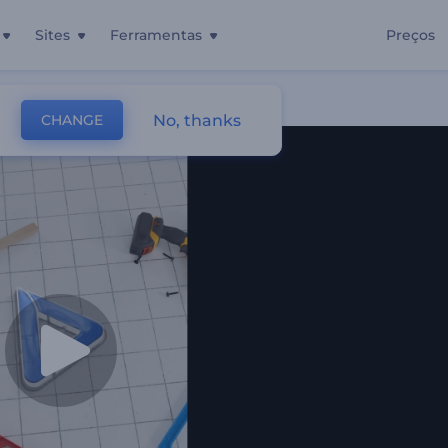
Sites
Ferramentas
Preços
o
No, thanks
CHANGE