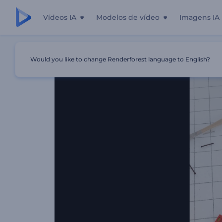
Vídeos IA
Modelos de vídeo
Imagens IA
Início
Templates
Introdução Ao Projeto De Construçã
Would you like to change Renderforest language to English?