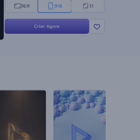
16:9
9:16
1:1
Criar Agora