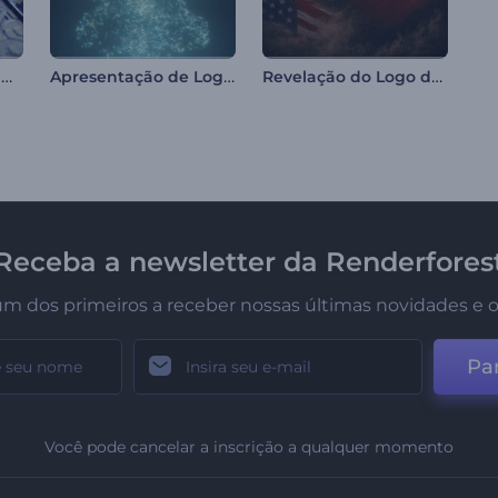
Intro de Circuito High-Tech
Apresentação de Logotipo - Fusão de Poeira Estelar
Revelação do Logo da Copa
Receba a newsletter da Renderfores
um dos primeiros a receber nossas últimas novidades e o
Par
Você pode cancelar a inscrição a qualquer momento