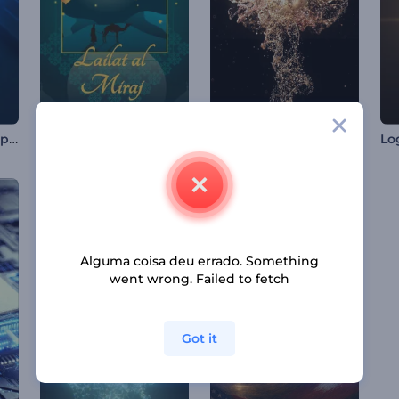
Animação de Logotipo Tremor Neon
Animações do Lailat al Miraj
Introdução Luxuosa com Partículas Douradas
Alguma coisa deu errado. Something
went wrong. Failed to fetch
Got it