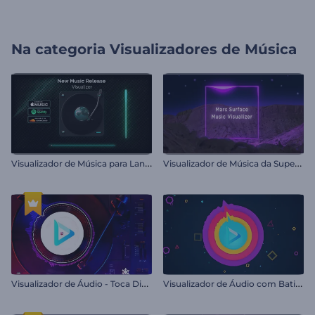
Na categoria
Visualizadores de Música
V
isualizador de Música para Lançamentos
V
isualizador de Música da Superfície de Marte
V
isualizador de Áudio - Toca Disco de Vinil
V
isualizador de Áudio com Batidas Sensíveis