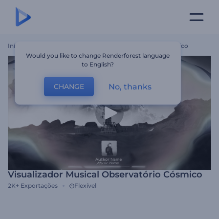
Início
Templates
Visualizador Musical Observatório Cósmico
Would you like to change Renderforest language
to English?
No, thanks
CHANGE
Visualizador Musical Observatório Cósmico
2K+
Exportações
Flexível