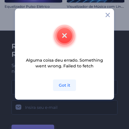
V
isualizador de Música com Linhas de Neon
Equalizador Pulso Elétrico
Receba a newsletter da
Renderforest
Alguma coisa deu errado. Something
Seja um dos primeiros a receber
went wrong. Failed to fetch
nossas últimas novidades e ofertas
Got it