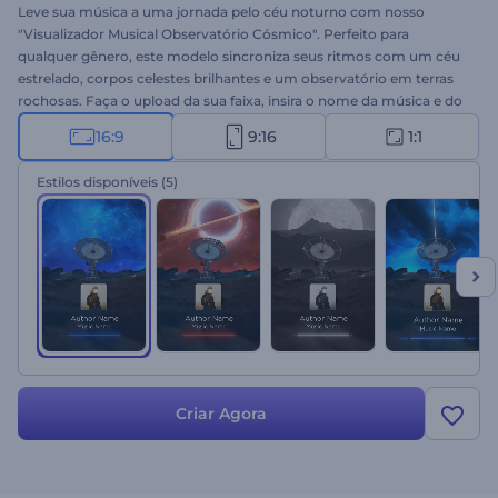
Leve sua música a uma jornada pelo céu noturno com nosso
"Visualizador Musical Observatório Cósmico". Perfeito para
qualquer gênero, este modelo sincroniza seus ritmos com um céu
estrelado, corpos celestes brilhantes e um observatório em terras
rochosas. Faça o upload da sua faixa, insira o nome da música e do
artista, e apresente sua música com visuais deslumbrantes. De
16:9
9:16
1:1
músicos e DJs a amantes da música, este visualizador é tudo o que
você precisa para ampliar o alcance da sua música. Crie agora!
Estilos disponíveis
(5)
Criar Agora