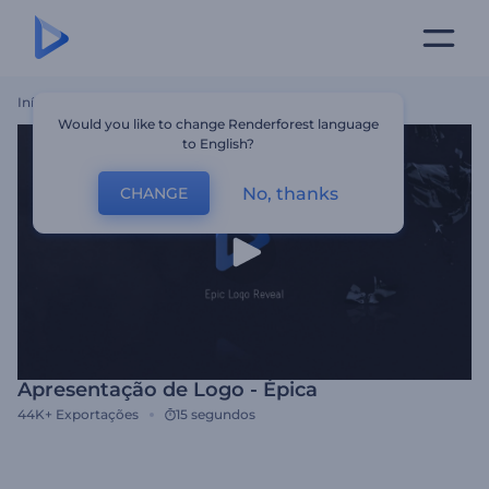
Início
Templates
Apresentação De Logo - Épica
Would you like to change Renderforest language
to English?
No, thanks
CHANGE
Apresentação de Logo - Épica
44K+
Exportações
15 segundos