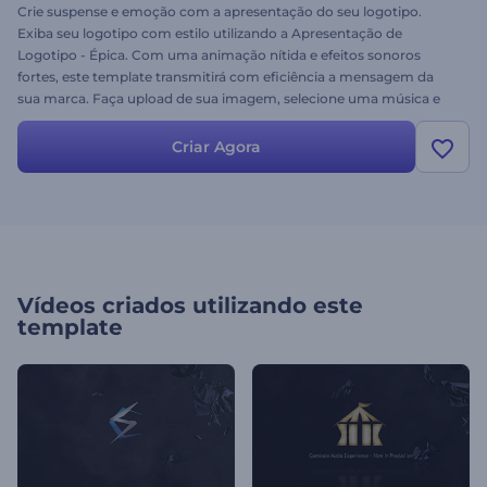
Crie suspense e emoção com a apresentação do seu logotipo.
Exiba seu logotipo com estilo utilizando a Apresentação de
Logotipo - Épica. Com uma animação nítida e efeitos sonoros
fortes, este template transmitirá com eficiência a mensagem da
sua marca. Faça upload de sua imagem, selecione uma música e
obtenha um vídeo épico em minutos. Tente agora mesmo!
Criar Agora
Vídeos criados utilizando este
template