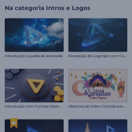
Na categoria
Intros e Logos
R
evelação de Logotipo com Camadas Brilhantes
Introdução à queda de asteroide
I
ntrodução com Formas Abstratas em 3D
A
bertura de Vídeo Colorida para o Ramadã