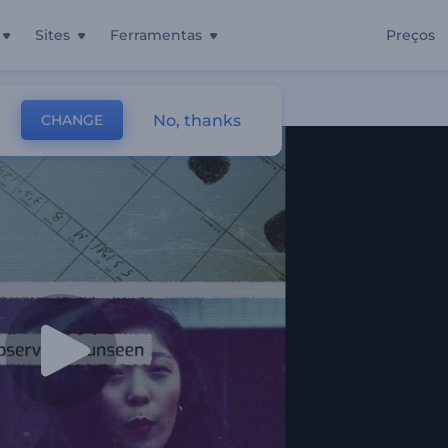
Sites
Ferramentas
Preços
No, thanks
CHANGE