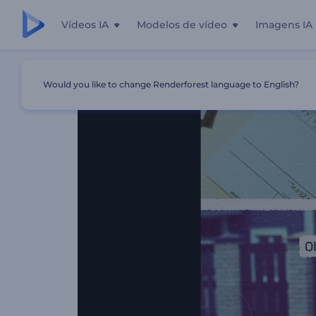
Vídeos IA
Modelos de vídeo
Imagens IA
Início
Templates
Abertura De Títulos De Detetive
Would you like to change Renderforest language to English?