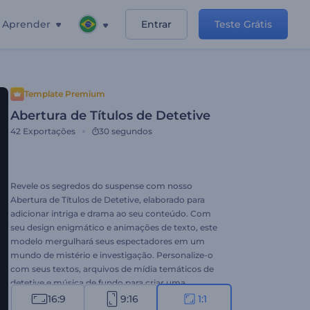
Aprender
Entrar
Teste Grátis
Template Premium
Abertura de Títulos de Detetive
42
Exportações
30 segundos
Revele os segredos do suspense com nosso
Abertura de Títulos de Detetive, elaborado para
adicionar intriga e drama ao seu conteúdo. Com
seu design enigmático e animações de texto, este
modelo mergulhará seus espectadores em um
mundo de mistério e investigação. Personalize-o
com seus textos, arquivos de mídia temáticos de
detetive e música de fundo para criar uma
atmosfera cinematográfica que deixa uma
16:9
9:16
1:1