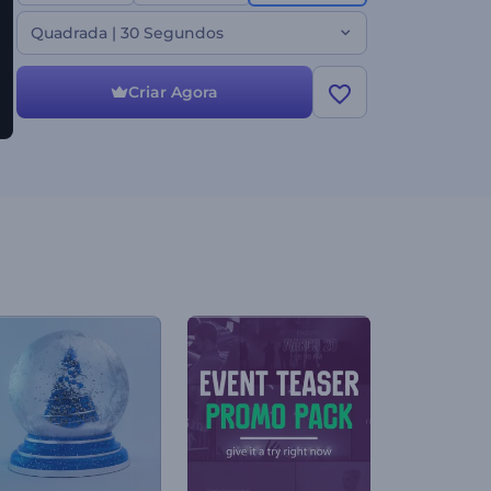
impressão duradoura. Perfeito para trailers, teasers,
aberturas de títulos, introduções de documentários
Quadrada | 30 Segundos
e qualquer projeto que exija um toque de mistério
e suspense. Experimente agora!
Criar Agora