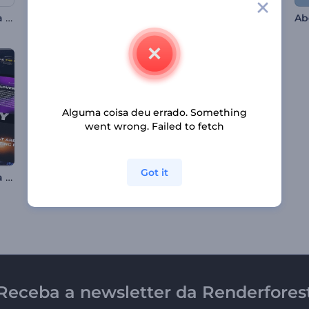
Pacote de Tipografia Nítida
Animações de Celebração do Diwali
Reels Animado do Ramadã
Alguma coisa deu errado. Something
went wrong. Failed to fetch
Got it
Pacote de Tipografia Dinâmica
Introdução Urbana Dinâmica
Animações do Lailat al Miraj
Receba a newsletter da Renderfores