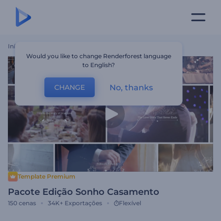
Início
Templates
Pacote Edição Sonho Casamento
Would you like to change Renderforest language
to English?
No, thanks
CHANGE
Template Premium
Pacote Edição Sonho Casamento
150
cenas
34K+
Exportações
Flexível