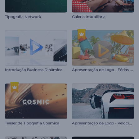
Tipografia Network
Galeria Imobiliária
A
presentação de Logo - Férias de Verão
Introdução Business Dinâmica
A
presentação de Logo - Velocidade Máxima
Teaser de Tipografia Cósmica