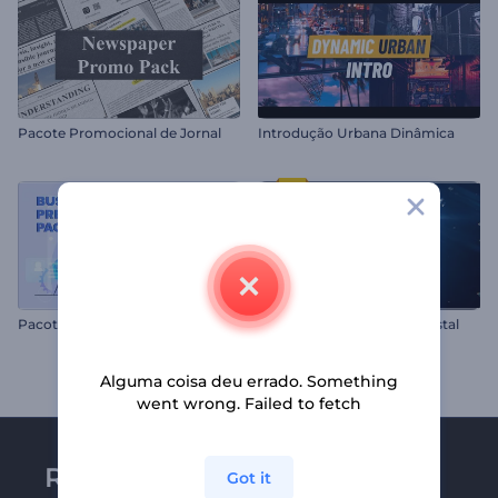
Pacote Promocional de Jornal
Introdução Urbana Dinâmica
P
acote de Apresentação de Negócios
Abertura Diamantes de Cristal
Alguma coisa deu errado. Something
went wrong. Failed to fetch
Receba a newsletter da
Got it