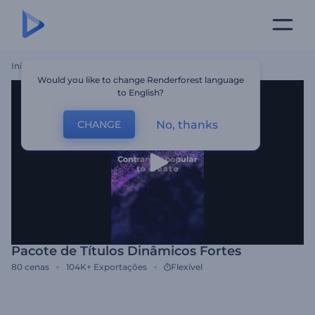
Início
Templates
Pacote De Títulos Dinâmicos Fortes
Would you like to change Renderforest language
to English?
No, thanks
CHANGE
Pacote de Títulos Dinâmicos Fortes
80
cenas
104K+
Exportações
Flexível