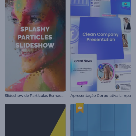
S
lideshow de Partículas Esmaecentes
Apresentação Corporativa Limpa