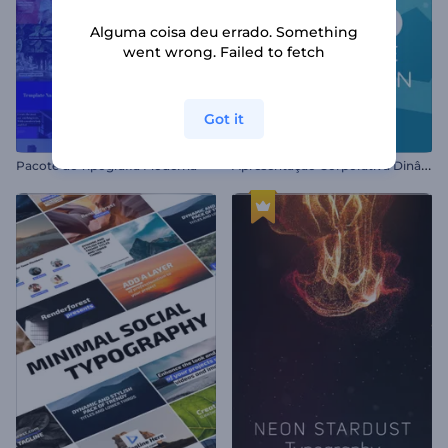
Alguma coisa deu errado. Something
went wrong. Failed to fetch
Got it
A
presentação Corporativa Dinâmica
Pacote de Tipografia Moderna