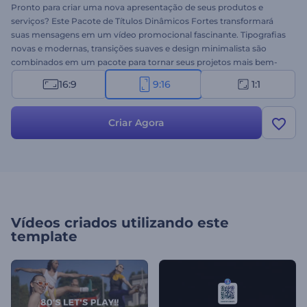
Pronto para criar uma nova apresentação de seus produtos e
serviços? Este Pacote de Títulos Dinâmicos Fortes transformará
suas mensagens em um vídeo promocional fascinante. Tipografias
novas e modernas, transições suaves e design minimalista são
combinados em um pacote para tornar seus projetos mais bem-
sucedidos. Digite seus textos, faça o upload de seus arquivos de
16:9
9:16
1:1
mídia e não se esqueça de adicionar uma música de fundo para
animar seu vídeo. Perfeito para aberturas de apresentações,
apresentações de empresas, apresentações de slides, introduções
Criar Agora
de canais e muito mais. Dê uma chance agora mesmo!
Vídeos criados utilizando este
template