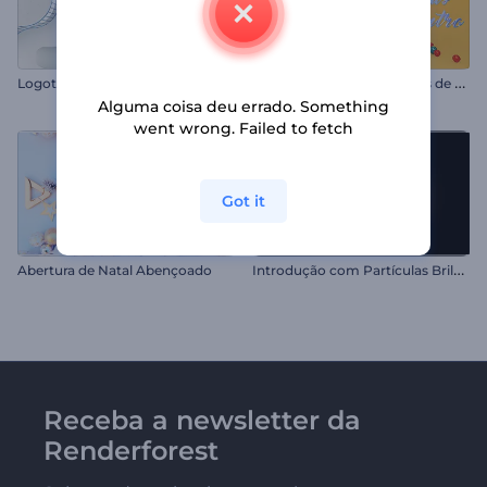
I
ntrodução Luzes Vibrantes de Natal
Logotipo Abstração Geométrica
Alguma coisa deu errado. Something
went wrong. Failed to fetch
Got it
I
ntrodução com Partículas Brilhantes Giratórias
Abertura de Natal Abençoado
Receba a newsletter da
Renderforest