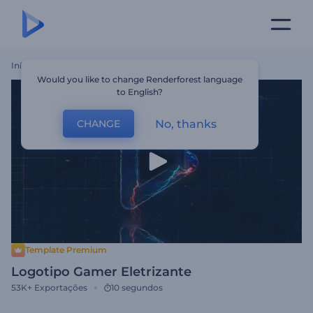
Início
Templates
Logotipo Gamer Eletrizante
Would you like to change Renderforest language
to English?
No, thanks
CHANGE
Template Premium
Logotipo Gamer Eletrizante
53K+
Exportações
10 segundos