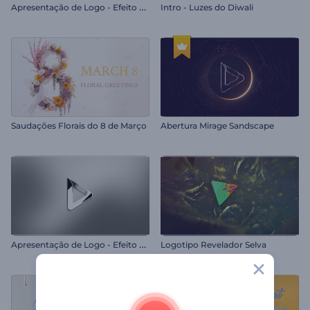
A
presentação de Logo - Efeito Pixelado
Intro - Luzes do Diwali
Saudações Florais do 8 de Março
Abertura Mirage Sandscape
A
presentação de Logo - Efeito Plástico
Logotipo Revelador Selva