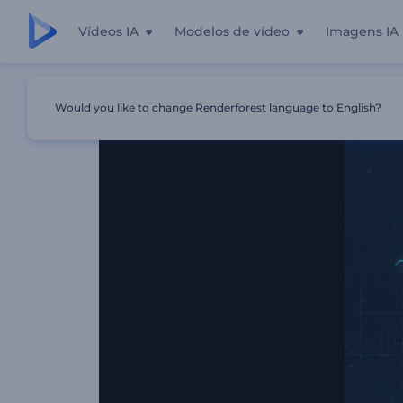
Vídeos IA
Modelos de vídeo
Imagens IA
Início
Templates
Logotipo Gamer Eletrizante
Would you like to change Renderforest language to English?