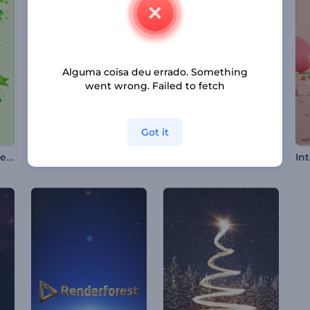
Alguma coisa deu errado. Something
went wrong. Failed to fetch
Got it
Animações do Dia de São Patrício
Apresentação de Logotipo - Fumaça Giratória
Abertura com Enfeites de Árvore de Natal