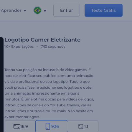
Aprender
Entrar
Teste Grátis
Logotipo Gamer Eletrizante
1K+
Exportações
10 segundos
Tenha sua posição na indústria de videogames. É
hora de eletrificar seu público com uma animação
vívida e profissional do seu logotipo. Tudo o que
você precisa fazer é adicionar seu logotipo e obter
uma animação impressionante em alguns
minutos. É uma ótima opção para vídeos de jogos,
introduções de canais do YouTube, trailers, várias
introduções e outros e muito mais. Não hesite em
experimentar agora!
16:9
9:16
1:1