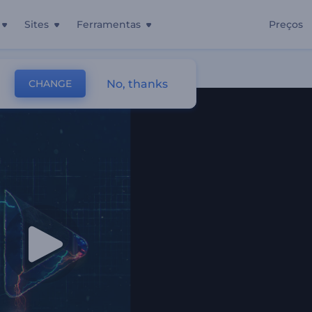
Sites
Ferramentas
Preços
No, thanks
CHANGE