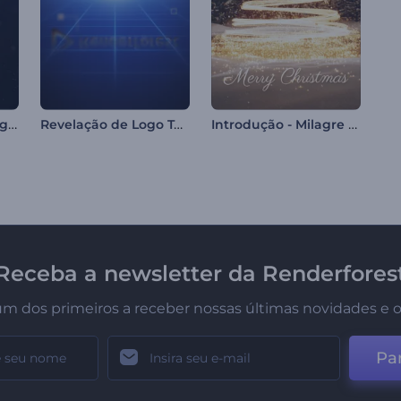
Apresentação de Logo - Vôo Estelar Vibrante
Revelação de Logo Tech em Pixels
Introdução - Milagre na Noite de Natal
Receba a newsletter da Renderfores
um dos primeiros a receber nossas últimas novidades e o
Par