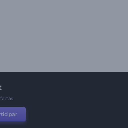
t
fertas
ticipar