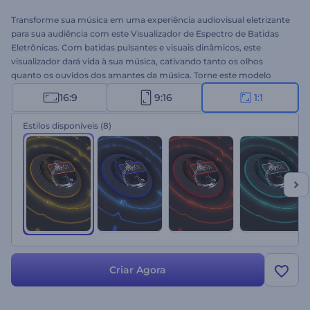
Transforme sua música em uma experiência audiovisual eletrizante
para sua audiência com este Visualizador de Espectro de Batidas
Eletrônicas. Com batidas pulsantes e visuais dinâmicos, este
visualizador dará vida à sua música, cativando tanto os olhos
quanto os ouvidos dos amantes da música. Torne este modelo
exclusivamente seu, digitando o nome da música e do artista,
16:9
9:16
1:1
fazendo o upload da faixa de música, escolhendo entre as opções
de cores, e você está pronto. Perfeito para videoclipes,
Estilos disponíveis
(8)
apresentações ao vivo e promoções de música nas redes sociais,
ele oferece uma maneira única de apresentar suas faixas. Comece
hoje!
Criar Agora