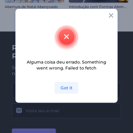
I
ntrodução com Formas Abstratas em 3D
Abertura de Natal Abençoado
Receba a newsletter da
Renderforest
Alguma coisa deu errado. Something
Seja um dos primeiros a receber
went wrong. Failed to fetch
nossas últimas novidades e ofertas
Got it