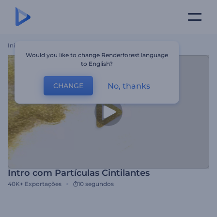
Início
Templates
Intro Com Partículas Cintilantes
Would you like to change Renderforest language
to English?
No, thanks
CHANGE
Intro com Partículas Cintilantes
40K+
Exportações
10 segundos