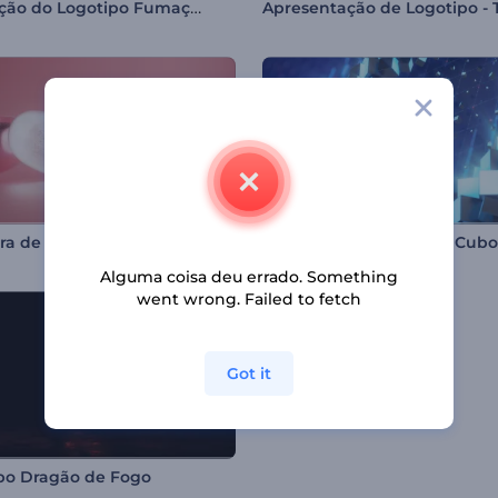
Revelação do Logotipo Fumaça Crescente
Abertura de Corações para o Dia dos Namorados
Alguma coisa deu errado. Something
went wrong. Failed to fetch
Got it
po Dragão de Fogo