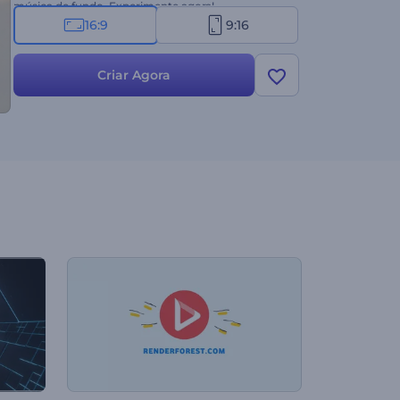
música de fundo. Experimente agora!
16:9
9:16
Criar Agora