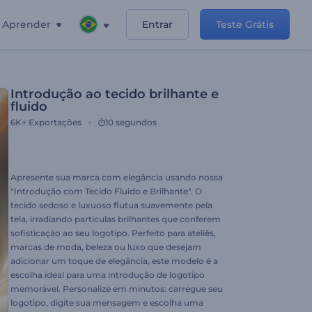
Aprender
Entrar
Teste Grátis
Introdução ao tecido brilhante e
fluido
6K+
Exportações
10 segundos
Apresente sua marca com elegância usando nossa
"Introdução com Tecido Fluido e Brilhante". O
tecido sedoso e luxuoso flutua suavemente pela
tela, irradiando partículas brilhantes que conferem
sofisticação ao seu logotipo. Perfeito para ateliês,
marcas de moda, beleza ou luxo que desejam
adicionar um toque de elegância, este modelo é a
escolha ideal para uma introdução de logotipo
memorável. Personalize em minutos: carregue seu
logotipo, digite sua mensagem e escolha uma