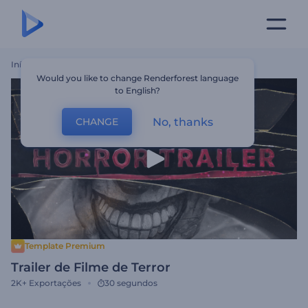
Início
Templates
Trailer De Filme De Terror
Would you like to change Renderforest language
to English?
No, thanks
CHANGE
Template Premium
Trailer de Filme de Terror
2K+
Exportações
30 segundos