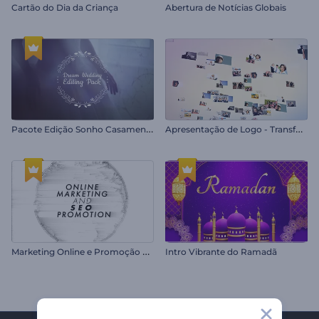
Cartão do Dia da Criança
Abertura de Notícias Globais
P
acote Edição Sonho Casamento
A
presentação de Logo - Transformação de Imagem
M
arketing Online e Promoção SEO
Intro Vibrante do Ramadã