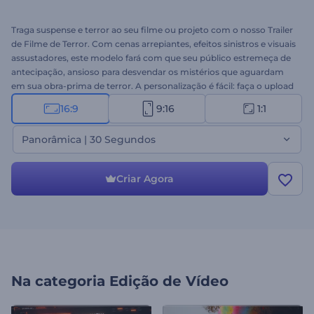
Traga suspense e terror ao seu filme ou projeto com o nosso Trailer
de Filme de Terror. Com cenas arrepiantes, efeitos sinistros e visuais
assustadores, este modelo fará com que seu público estremeça de
antecipação, ansioso para desvendar os mistérios que aguardam
em sua obra-prima de terror. A personalização é fácil: faça o upload
de seus arquivos de mídia, digite seus textos, faça os ajustes
16:9
9:16
1:1
necessários e conclua seu projeto de vídeo assustador com música
de fundo ou até mesmo com sua narração. Perfeito para filmes de
Panorâmica | 30 Segundos
terror, teasers emocionantes, promoções de Halloween,
introduções assustadoras e muito mais. Crie agora!
Criar Agora
Na categoria
Edição de Vídeo