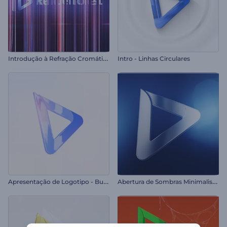
I
ntrodução à Refração Cromática
Intro - Linhas Circulares
A
presentação de Logotipo - Business Minimalista
A
bertura de Sombras Minimalistas