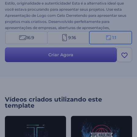
Estilo, originalidade e autenticidade! Esta é a alternativa ideal que
você estava procurando para apresentar seus projetos. Use esta
Apresentação de Logo com Gelo Derretendo para apresentar seus
projetos mais criativos. Desenvolvido perfeitamente para
apresentações de empresas, aberturas de apresentações,
comerciais de TV e outros projetos de marcas. O sucesso está
16:9
9:16
1:1
garantido com esta apresentação de logo que traz uma forte
identidade visual. Vale a pena experimentar. Confira agora!
Criar Agora
Vídeos criados utilizando este
template