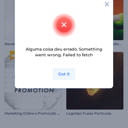
R
evelação de Logo Metálico Limpo
I
ntrodução da Aranha de Halloween
Alguma coisa deu errado. Something
went wrong. Failed to fetch
Got it
M
arketing Online e Promoção SEO
Logotipo Fusão Partículas