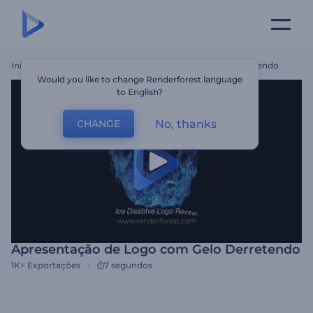
Início
Templates
Apresentação De Logo Com Gelo Derretendo
Would you like to change Renderforest language
to English?
No, thanks
CHANGE
Apresentação de Logo com Gelo Derretendo
1K+
Exportações
7 segundos