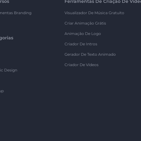
rsos
Ferramentas De Criação De Víde
mentas Branding
Visualizador De Música Gratuito
Criar Animação Grátis
Animação De Logo
gorias
Criador De Intros
Gerador De Texto Animado
Criador De Vídeos
ic Design
up