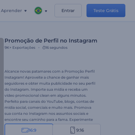
Aprender
Entrar
Teste Grátis
Promoção de Perfil no Instagram
9K+
Exportações
16 segundos
Alcance novas patamares com a Promoção Perfil
Instagram! Aproveite a chance de ganhar mais
seguidores e obter muita publicidade no seu perfil
do Instagram. Importe sua mídia e receba um
vídeo promocional clean em alguns minutos.
Perfeito para canais do YouTube, blogs, contas de
mídia social, comerciais e muito mais. Promova
sua conta no Instagram nos assuntos sociais e
encontre seu caminho para a fama. Experimente
essa versão(1) hoje!
16:9
9:16