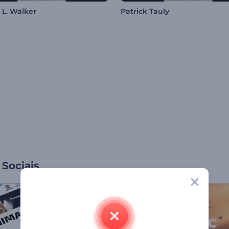
 L. Walker
Patrick Tauly
Sociais