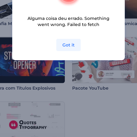
Alguma coisa deu errado. Something
Tipografia Minimalista para Redes Sociais
Teaser de Tipografia Cósmic
went wrong. Failed to fetch
Got it
ra com Títulos Explosivos
Pacote YouTube