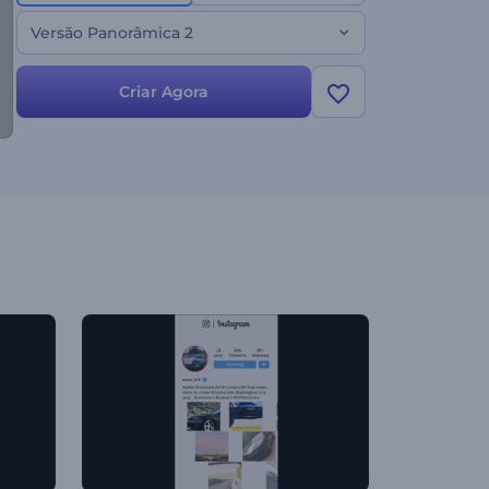
Versão Panorâmica 2
Criar Agora