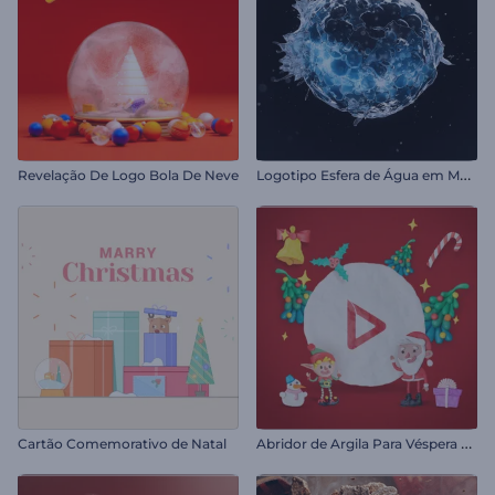
L
ogotipo Esfera de Água em Movimento
Revelação De Logo Bola De Neve
A
bridor de Argila Para Véspera de Natal
Cartão Comemorativo de Natal