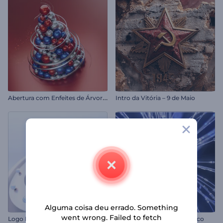
A
bertura com Enfeites de Árvore de Natal
Intro da Vitória – 9 de Maio
Alguma coisa deu errado. Something
went wrong. Failed to fetch
Logo Revelador Meia-Esfera
Introdução ao Orbe Quântico