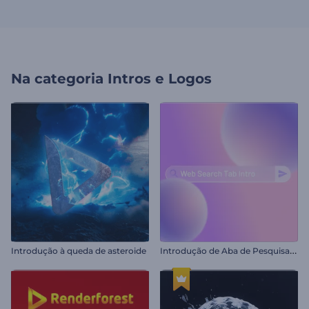
Na categoria
Intros e Logos
I
ntrodução de Aba de Pesquisa na Web
Introdução à queda de asteroide