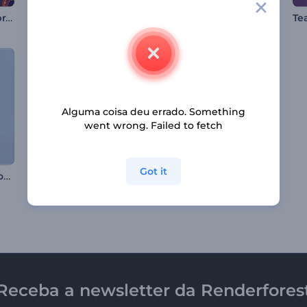
Animações de Celebração do Diwali
Abertura de Vídeo Colorida para o Ramadã
Animações de Alegria de Natal
Alguma coisa deu errado. Something
went wrong. Failed to fetch
Got it
Abertura de Natal com Globo de Neve
Cumprimentos Felizes do Dia dos Namorados
Intro 3D Pixelada
Receba a newsletter da Renderfores