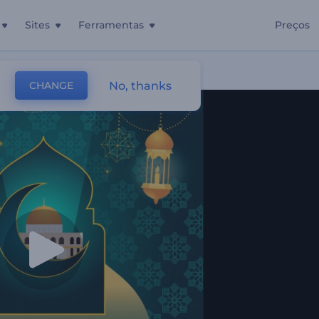
Sites
Ferramentas
Preços
No, thanks
CHANGE