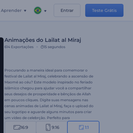
Aprender
Entrar
Teste Grátis
Animações do Lailat al Miraj
614
Exportações
15 segundos
Procurando a maneira ideal para comemorar o
festival de Lailat al Miraj, celebrando a ascensão de
Maomé ao céu? Este modelo inspirado no feriado
islâmico chegou para ajudar você a compartilhar
seus desejos de prosperidade e bênçãos de Allah
em poucos cliques. Digite suas mensagens nas
cenas animadas de Lailat al Miraj, faça o upload do
seu logotipo e aguarde alguns minutos para criar
um vídeo de celebrção. Perfeito para
comemorações do Lailat al Miraj, introduções de
16:9
9:16
1:1
feriado, convites de festas e muito mais.