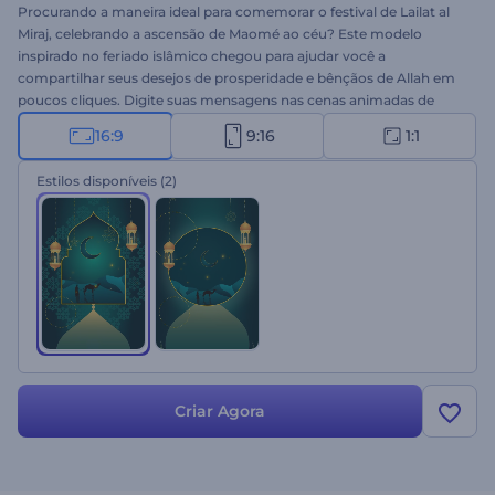
Procurando a maneira ideal para comemorar o festival de Lailat al
Miraj, celebrando a ascensão de Maomé ao céu? Este modelo
inspirado no feriado islâmico chegou para ajudar você a
compartilhar seus desejos de prosperidade e bênçãos de Allah em
poucos cliques. Digite suas mensagens nas cenas animadas de
Lailat al Miraj, faça o upload do seu logotipo e aguarde alguns
16:9
9:16
1:1
minutos para criar um vídeo de celebrção. Perfeito para
comemorações do Lailat al Miraj, introduções de feriado, convites
Estilos disponíveis
(2)
de festas e muito mais. Experimente agora!
Criar Agora