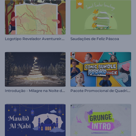
L
ogotipo Revelador Aventureiro de Caminhadas
Saudações de Feliz Páscoa
I
ntrodução - Milagre na Noite de Natal
P
acote Promocional de Quadrinhos