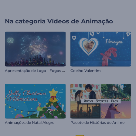
Na categoria
Vídeos de Animação
A
presentação de Logo - Fogos de Artifício
Coelho Valentim
Animações de Natal Alegre
Pacote de Histórias de Anime