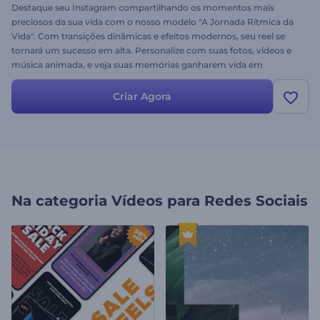
Destaque seu Instagram compartilhando os momentos mais
preciosos da sua vida com o nosso modelo "A Jornada Rítmica da
Vida". Com transições dinâmicas e efeitos modernos, seu reel se
tornará um sucesso em alta. Personalize com suas fotos, vídeos e
música animada, e veja suas memórias ganharem vida em
segundos. Perfeito para quem deseja criar um impacto duradouro
nas redes sociais. Crie agora e deixe seus seguidores aproveitarem
Criar Agora
seus momentos inesquecíveis!
Na categoria
Vídeos para Redes Sociais