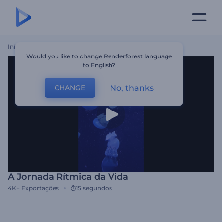
Início
Templates
A Jornada Rítmica Da Vida
Would you like to change Renderforest language
to English?
No, thanks
CHANGE
A Jornada Rítmica da Vida
4K+
Exportações
15 segundos