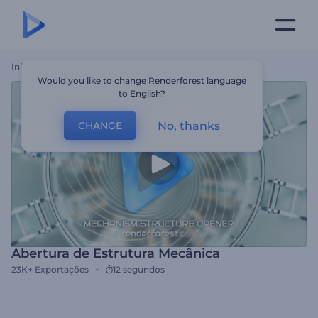
Início
Templates
Abertura De Estrutura Mecânica
Would you like to change Renderforest language
to English?
No, thanks
CHANGE
Abertura de Estrutura Mecânica
23K+
Exportações
12 segundos