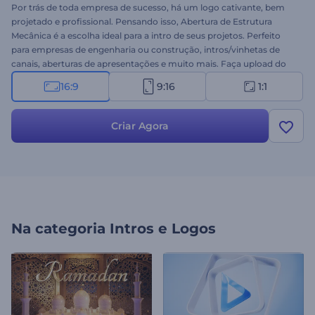
Por trás de toda empresa de sucesso, há um logo cativante, bem
projetado e profissional. Pensando isso, Abertura de Estrutura
Mecânica é a escolha ideal para a intro de seus projetos. Perfeito
para empresas de engenharia ou construção, intros/vinhetas de
canais, aberturas de apresentações e muito mais. Faça upload do
seu logo e crie uma animação profissional em minutos. Se
16:9
9:16
1:1
destaque entre seus concorrentes imediatamente - e de graça.
Experimente agora mesmo!
Criar Agora
Na categoria
Intros e Logos