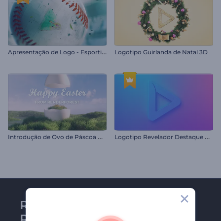
A
presentação de Logo - Esportivo 3D
Logotipo Guirlanda de Natal 3D
I
ntrodução de Ovo de Páscoa Rachado
L
ogotipo Revelador Destaque Vibrante
Receba a newsletter da
Renderforest