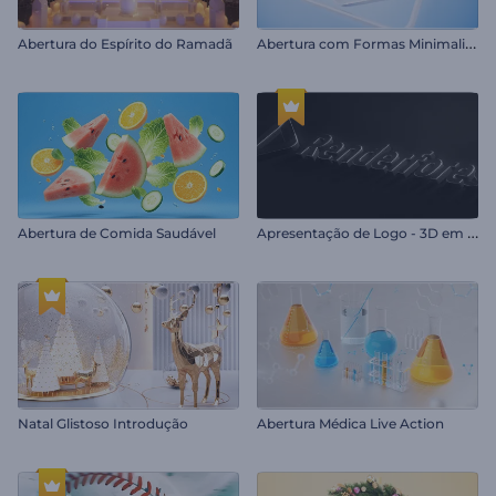
A
bertura com Formas Minimalistas
Abertura do Espírito do Ramadã
A
presentação de Logo - 3D em Relevo
Abertura de Comida Saudável
Natal Glistoso Introdução
Abertura Médica Live Action