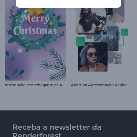
I
ntrodução aconchegante de Ano Novo
Abertura Apresentação Rápida
Receba a newsletter da
Renderforest