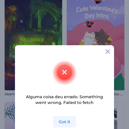
A
bertura de Pesadelo de Halloween
I
ntrodução fofa para o Dia dos Namorados
Alguma coisa deu errado. Something
went wrong. Failed to fetch
Got it