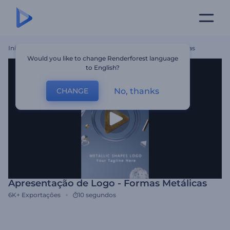
Início
Templates
Apresentação De Logo - Formas Metálicas
Would you like to change Renderforest language
to English?
No, thanks
CHANGE
Apresentação de Logo - Formas Metálicas
6K+
Exportações
10 segundos