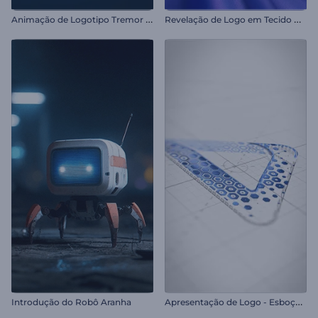
A
nimação de Logotipo Tremor Neon
R
evelação de Logo em Tecido Macio
A
presentação de Logo - Esboço de Hexágonos
Introdução do Robô Aranha