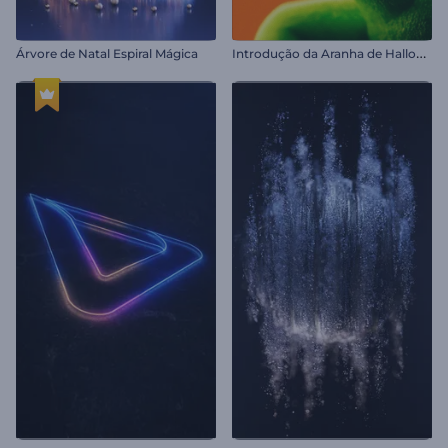
I
ntrodução da Aranha de Halloween
Árvore de Natal Espiral Mágica