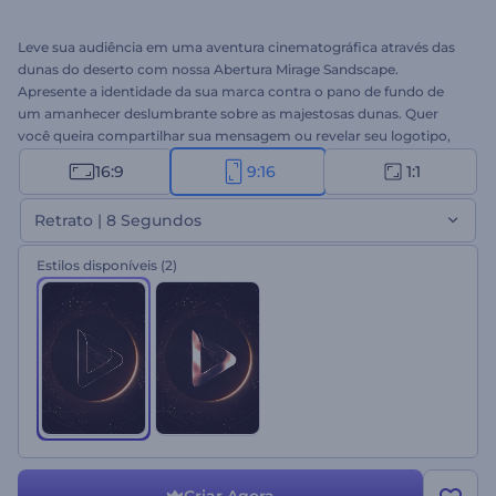
Leve sua audiência em uma aventura cinematográfica através das
dunas do deserto com nossa Abertura Mirage Sandscape.
Apresente a identidade da sua marca contra o pano de fundo de
um amanhecer deslumbrante sobre as majestosas dunas. Quer
você queira compartilhar sua mensagem ou revelar seu logotipo,
este modelo vai cativar os espectadores do início ao fim. Faça o
16:9
9:16
1:1
upload do seu logotipo, digite sua tagline e deixe a magia da
natureza selvagem fazer o resto. Perfeito para aberturas
Retrato | 8 Segundos
cinematográficas, introduções de marcas ou qualquer
apresentação em que você queira causar uma impressão
Estilos disponíveis
(2)
marcante. Experimente agora!