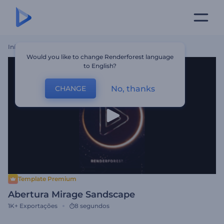
Início
Templates
Abertura Mirage Sandscape
Would you like to change Renderforest language
to English?
No, thanks
CHANGE
Template Premium
Abertura Mirage Sandscape
1K+
Exportações
8 segundos