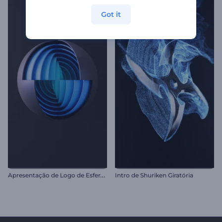
Got it
A
presentação de Logo de Esfera em Camadas
Intro de Shuriken Giratória