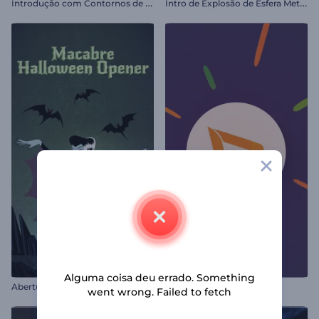
I
ntrodução com Contornos de Neon
I
ntro de Explosão de Esfera Metálica
Alguma coisa deu errado. Something
Abertura Macabra de Halloween
Intro com Visual Vibrante
went wrong. Failed to fetch