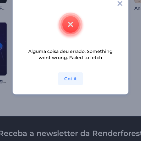
Abertura com Logo Falhando
Abertura com Design Floral
Animação de Dia das Mães
Alguma coisa deu errado. Something
went wrong. Failed to fetch
Got it
Apresentação de Logo - Efeito Pixelado
Introdução aconchegante de Ano Novo
Intro de Respingo Líquido Flamejante
Receba a newsletter da Renderfores