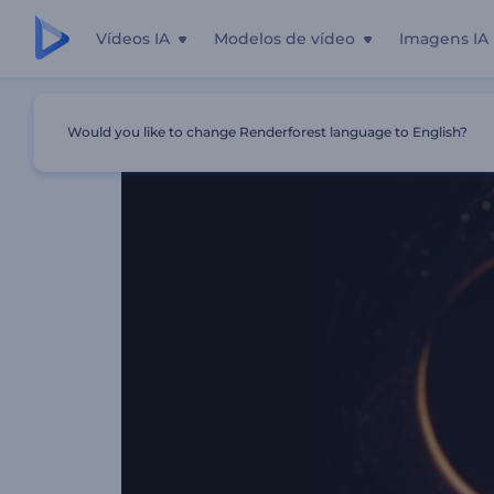
Vídeos IA
Modelos de vídeo
Imagens IA
Início
Templates
Abertura Mirage Sandscape
Would you like to change Renderforest language to English?