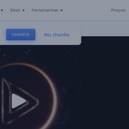
Sites
Ferramentas
Preços
No, thanks
CHANGE