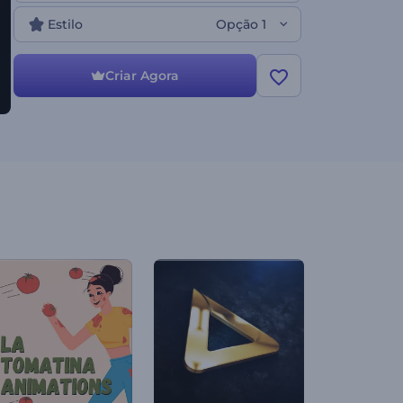
magia da natureza selvagem fazer o resto. Perfeito
para aberturas cinematográficas, introduções de
Estilo
Opção 1
marcas ou qualquer apresentação em que você
queira causar uma impressão marcante.
Experimente agora!
Criar Agora