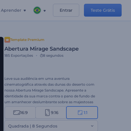
Aprender
Entrar
Teste Grátis
Template Premium
Abertura Mirage Sandscape
185
Exportações
8 segundos
Leve sua audiência em uma aventura
cinematográfica através das dunas do deserto com
nossa Abertura Mirage Sandscape. Apresente a
identidade da sua marca contra o pano de fundo de
um amanhecer deslumbrante sobre as majestosas
dunas. Quer você queira compartilhar sua
16:9
9:16
1:1
mensagem ou revelar seu logotipo, este modelo
vai cativar os espectadores do início ao fim. Faça o
upload do seu logotipo, digite sua tagline e deixe a
Quadrada | 8 Segundos