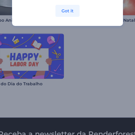
Got it
po Animação Fitness
 do Dia do Trabalho
Receba a newsletter da Renderfores