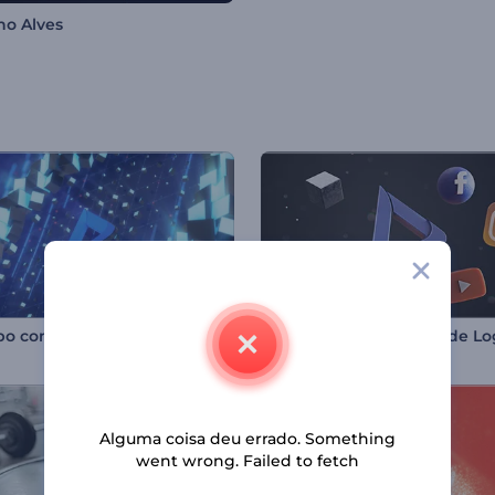
ho Alves
Logotipo com Onda de Cubos Neon
Alguma coisa deu errado. Something
went wrong. Failed to fetch