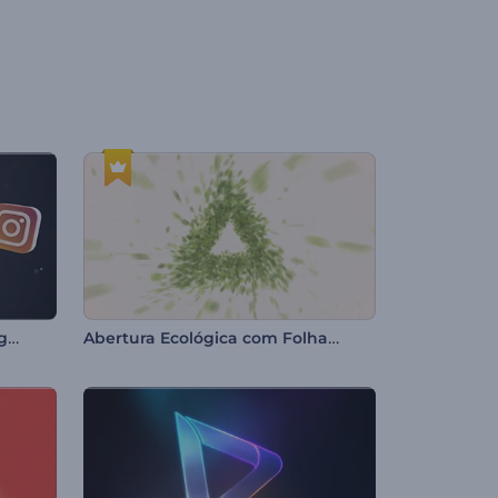
Revelação Impactante de Logotipo
Abertura Ecológica com Folhagens