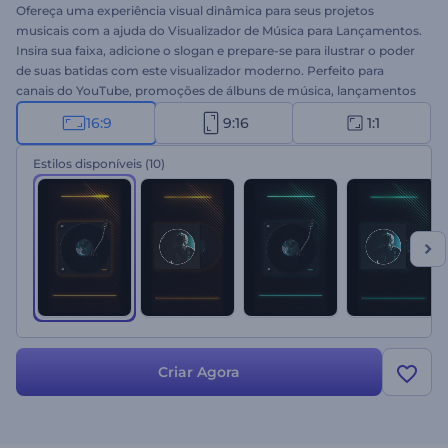
Ofereça uma experiência visual dinâmica para seus projetos
musicais com a ajuda do Visualizador de Música para Lançamentos.
Insira sua faixa, adicione o slogan e prepare-se para ilustrar o poder
de suas batidas com este visualizador moderno. Perfeito para
canais do YouTube, promoções de álbuns de música, lançamentos
de singles e muito mais. Prepare-se para surpreender a todos com
16:9
9:16
1:1
um visualizador de música imponente. Experimente agora!
Estilos disponíveis
(10)
Criar Agora