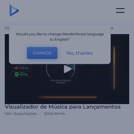
Início
Templates
Visualizador De Música Para Lançamentos
Would you like to change Renderforest language
to English?
No, thanks
CHANGE
Visualizador de Música para Lançamentos
14K+
Exportações
Até 10min.