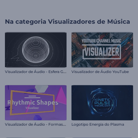
Na categoria
Visualizadores de Música
V
isualizador de Áudio - Esfera Giratória
Visualizador de Áudio YouTube
V
isualizador de Áudio - Formas Rítmicas
Logotipo Energia do Plasma