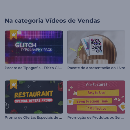
Na categoria
Vídeos de Vendas
P
acote de Tipografia - Efeito Glitch
Pacote de Apresentação do Livro
P
romo de Ofertas Especiais de Restaurante
P
romoção de Produtos ou Serviços