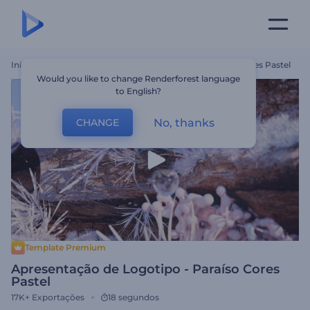
Início
Templates
Apresentação De Logotipo - Paraíso Cores Pastel
Would you like to change Renderforest language
to English?
No, thanks
CHANGE
Template Premium
Apresentação de Logotipo - Paraíso Cores
Pastel
17K+
Exportações
18 segundos