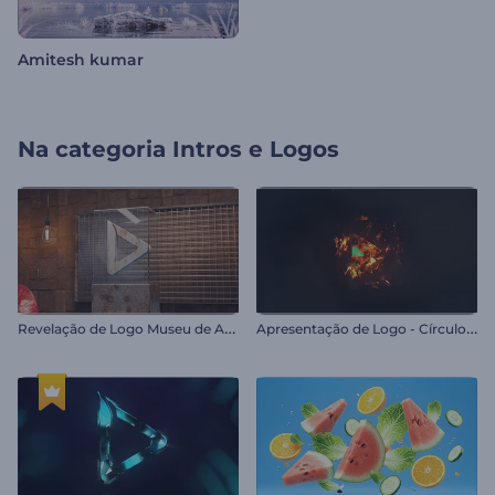
Amitesh kumar
Na categoria
Intros e Logos
R
evelação de Logo Museu de Arte
A
presentação de Logo - Círculo Flamejante