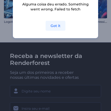
Alguma coisa deu errado. Something
went wrong. Failed to fetch
L
ogotipo Holograma Subterrâneo
I
ntrodução Contagem Regressiva do Túnel Cósmico
Got it
Receba a newsletter da
Renderforest
Seja um dos primeiros a receber
nossas últimas novidades e ofertas