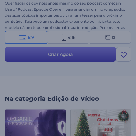
Quer fisgar os ouvintes antes mesmo do seu podcast começar?
Use o "Podcast Episode Opener" para anunciar um novo episódio,
destacar tópicos importantes ou criar um teaser para o próximo
conteúdo. Seja você um podcaster experiente ou iniciante, este
modelo dá um toque profissional à sua introdução. Personalize as
cenas com seus arquivos de mídia, logotipo, música e detalhes
16:9
9:16
1:1
sobre o apresentador e o programa. Crie agora e faça com que seus
ouvintes voltem para mais!
Criar Agora
Na categoria
Edição de Vídeo