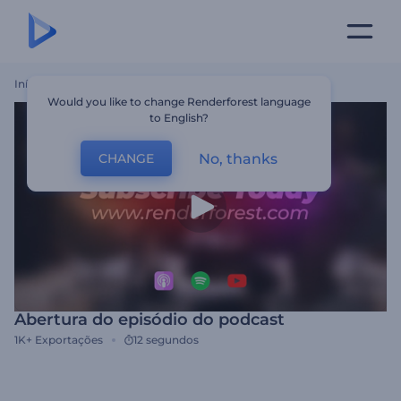
Início
Templates
Abertura Do Episódio Do Podcast
Would you like to change Renderforest language
to English?
No, thanks
CHANGE
Abertura do episódio do podcast
1K+
Exportações
12 segundos