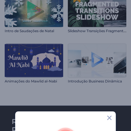
S
lideshow Transições Fragmentadas
Intro de Saudações de Natal
Animações do Mawlid al-Nabi
Introdução Business Dinâmica
Receba a newsletter da
Renderforest