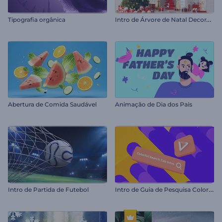
I
ntro de Árvore de Natal Decorada
Tipografia orgânica
Abertura de Comida Saudável
Animação de Dia dos Pais
I
ntro de Guia de Pesquisa Colorida
Intro de Partida de Futebol