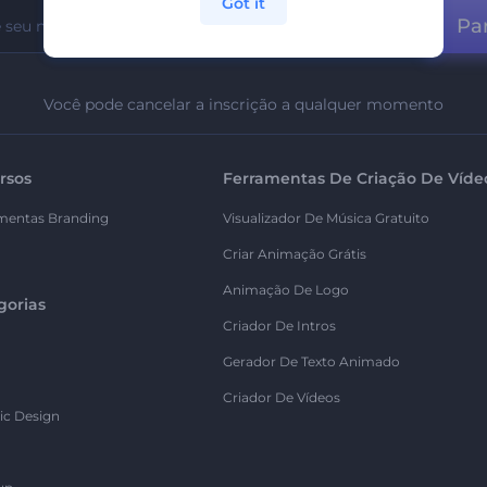
Got it
Par
Você pode cancelar a inscrição a qualquer momento
rsos
Ferramentas De Criação De Víde
mentas Branding
Visualizador De Música Gratuito
Criar Animação Grátis
Animação De Logo
gorias
Criador De Intros
Gerador De Texto Animado
Criador De Vídeos
ic Design