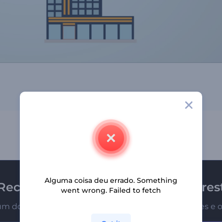
Alguma coisa deu errado. Something
Receba a newsletter da Renderfores
went wrong. Failed to fetch
um dos primeiros a receber nossas últimas novidades e o