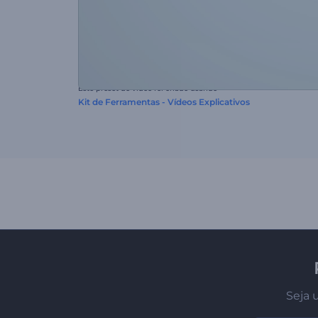
Este preset de vídeo foi criado usando
Kit de Ferramentas - Vídeos Explicativos
Seja 