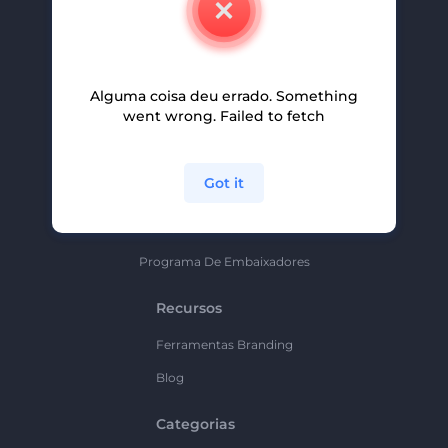
Carreiras
Ajuda E Suporte
Alguma coisa deu errado. Something
Programa De Afiliados
went wrong. Failed to fetch
Políticas De Privacidade
Termos E Condições
Got it
Mapa Do Site
Política De Parceria
Programa De Embaixadores
Recursos
Ferramentas Branding
Blog
Categorias