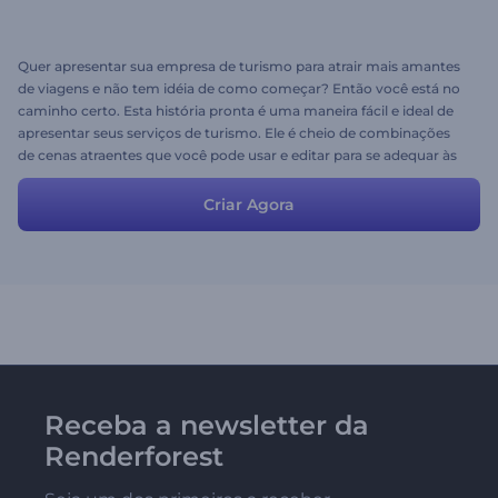
Quer apresentar sua empresa de turismo para atrair mais amantes
de viagens e não tem idéia de como começar? Então você está no
caminho certo. Esta história pronta é uma maneira fácil e ideal de
apresentar seus serviços de turismo. Ele é cheio de combinações
de cenas atraentes que você pode usar e editar para se adequar às
suas próprias ideias e necessidades. Acelere o seu processo de
criação de vídeo e tenha o seu vídeo promocional em destaque.
Criar Agora
Receba a newsletter da
Renderforest