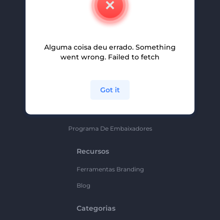
Carreiras
Ajuda E Suporte
Alguma coisa deu errado. Something
Programa De Afiliados
went wrong. Failed to fetch
Políticas De Privacidade
Termos E Condições
Got it
Mapa Do Site
Política De Parceria
Programa De Embaixadores
Recursos
Ferramentas Branding
Blog
Categorias