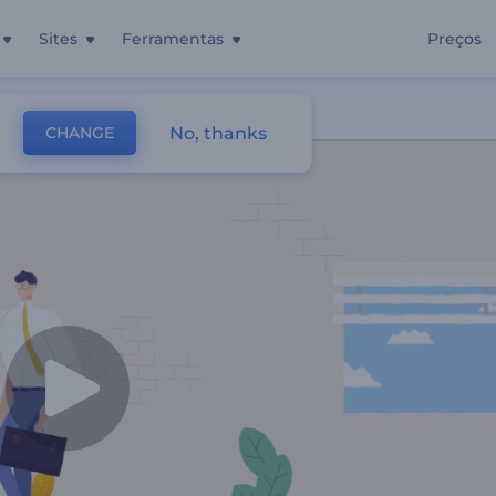
Sites
Ferramentas
Preços
No, thanks
CHANGE