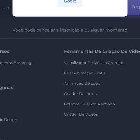
Got it
Par
Você pode cancelar a inscrição a qualquer momento
rsos
Ferramentas De Criação De Víde
mentas Branding
Visualizador De Música Gratuito
Criar Animação Grátis
Animação De Logo
gorias
Criador De Intros
Gerador De Texto Animado
Criador De Vídeos
ic Design