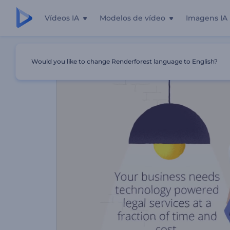
Vídeos IA
Modelos de vídeo
Imagens IA
Início
Templates
Promoção De Serviços De Advocacia
Would you like to change Renderforest language to English?