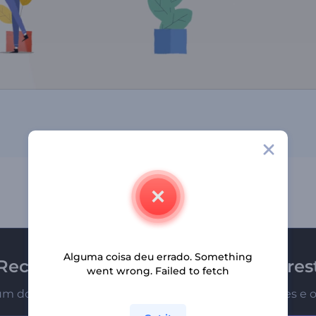
Alguma coisa deu errado. Something
Receba a newsletter da Renderfores
went wrong. Failed to fetch
um dos primeiros a receber nossas últimas novidades e o