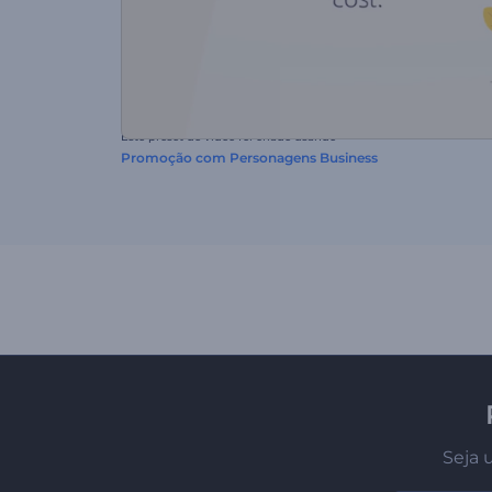
Este preset de vídeo foi criado usando
Promoção com Personagens Business
Seja 