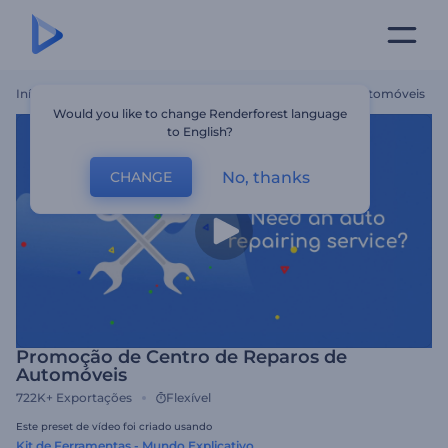
Início
Templates
Promoção De Centro De Reparos De Automóveis
Would you like to change Renderforest language
to English?
No, thanks
CHANGE
Promoção de Centro de Reparos de
Automóveis
722K+
Exportações
Flexível
Este preset de vídeo foi criado usando
Kit de Ferramentas - Mundo Explicativo