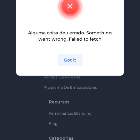
Contate-Nos
Carreiras
Ajuda E Suporte
Alguma coisa deu errado. Something
Programa De Afiliados
went wrong. Failed to fetch
Políticas De Privacidade
Termos E Condições
Got it
Mapa Do Site
Política De Parceria
Programa De Embaixadores
Recursos
Ferramentas Branding
Blog
Categorias