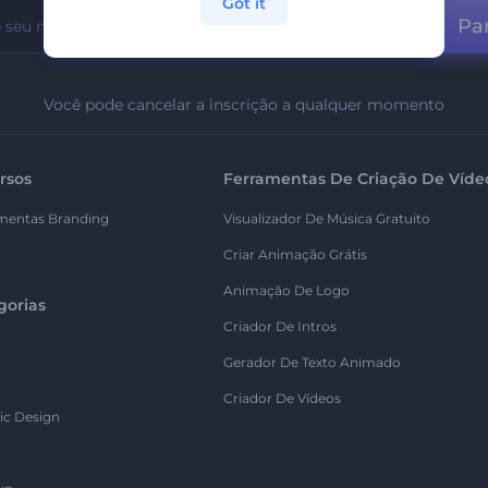
Got it
Par
Você pode cancelar a inscrição a qualquer momento
rsos
Ferramentas De Criação De Víde
mentas Branding
Visualizador De Música Gratuito
Criar Animação Grátis
Animação De Logo
gorias
Criador De Intros
Gerador De Texto Animado
Criador De Vídeos
ic Design