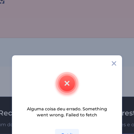
Alguma coisa deu errado. Something
Receba a newsletter da Renderfores
went wrong. Failed to fetch
um dos primeiros a receber nossas últimas novidades e o