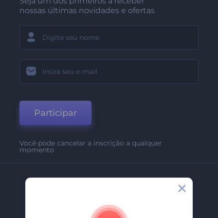
Seja um dos primeiros a receber
nossas últimas novidades e ofertas
Participar
Você pode cancelar a inscrição a qualquer
momento
Empresa
Sobre Nós
Contate-Nos