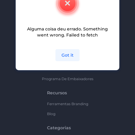
Carreiras
Ajuda E Suporte
Alguma coisa deu errado. Something
Programa De Afiliados
went wrong. Failed to fetch
Políticas De Privacidade
Termos E Condições
Got it
Mapa Do Site
Política De Parceria
Programa De Embaixadores
Recursos
Ferramentas Branding
Blog
Categorias