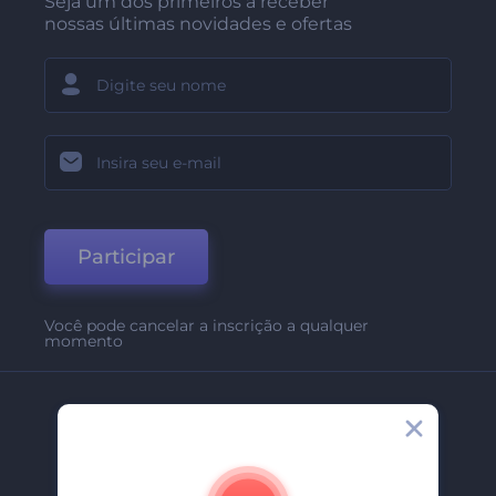
Seja um dos primeiros a receber
nossas últimas novidades e ofertas
Participar
Você pode cancelar a inscrição a qualquer
momento
Empresa
Sobre Nós
Contate-Nos