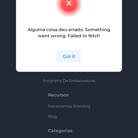
Carreiras
Ajuda E Suporte
Alguma coisa deu errado. Something
Programa De Afiliados
went wrong. Failed to fetch
Políticas De Privacidade
Termos E Condições
Got it
Mapa Do Site
Política De Parceria
Programa De Embaixadores
Recursos
Ferramentas Branding
Blog
Categorias