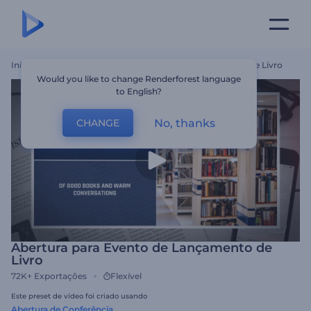
Início
Templates
Abertura Para Evento De Lançamento De Livro
Would you like to change Renderforest language
to English?
No, thanks
CHANGE
Abertura para Evento de Lançamento de
Livro
72K+
Exportações
Flexível
Este preset de vídeo foi criado usando
Abertura de Conferência