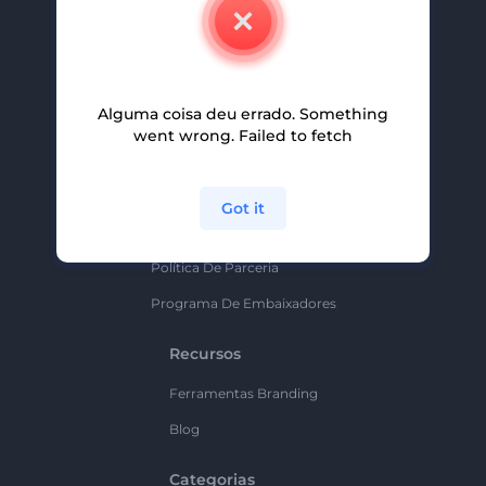
Contate-Nos
Carreiras
Ajuda E Suporte
Alguma coisa deu errado. Something
Programa De Afiliados
went wrong. Failed to fetch
Políticas De Privacidade
Termos E Condições
Got it
Mapa Do Site
Política De Parceria
Programa De Embaixadores
Recursos
Ferramentas Branding
Blog
Categorias