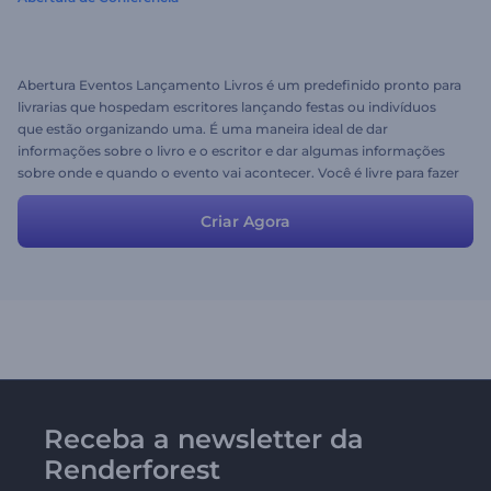
Abertura Eventos Lançamento Livros é um predefinido pronto para
livrarias que hospedam escritores lançando festas ou indivíduos
que estão organizando uma. É uma maneira ideal de dar
informações sobre o livro e o escritor e dar algumas informações
sobre onde e quando o evento vai acontecer. Você é livre para fazer
quaisquer alterações para atender às suas necessidades. Você pode
adicionar ou excluir cenas, fazer upload de suas próprias músicas,
Criar Agora
fotos, vídeos e textos.
Receba a newsletter da
Renderforest