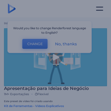
Início
Templates
Apresentação Para Ideias De Negócio
Would you like to change Renderforest language
to English?
No, thanks
CHANGE
Apresentação para Ideias de Negócio
1M+
Exportações
Flexível
Este preset de vídeo foi criado usando
Kit de Ferramentas - Vídeos Explicativos