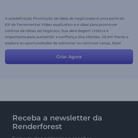
A predefinição Promoção de ideia de negócioess é uma parte do
Kit de Ferramentas Vídeo explicativo e é ideal para promover
centros de ideias de negócios. Sua abordagem criativa é
importante para aumentar a confiança dos clientes. Vá em frente e
explore as oportunidades de adicionar ou remover cenas, fazer
upload de músicas e alterar cores de textos para a melhor opção.
Boa sorte!
Criar Agora
Receba a newsletter da
Renderforest