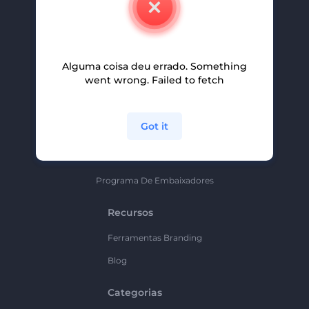
Carreiras
Ajuda E Suporte
Alguma coisa deu errado. Something
Programa De Afiliados
went wrong. Failed to fetch
Políticas De Privacidade
Termos E Condições
Got it
Mapa Do Site
Política De Parceria
Programa De Embaixadores
Recursos
Ferramentas Branding
Blog
Categorias