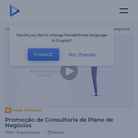
Início
Templates
Promoção De Consultoria De Plano De Negócios
Would you like to change Renderforest language
to English?
No, thanks
CHANGE
Preset Premium
Promoção de Consultoria de Plano de
Negócios
103K+
Exportações
Flexível