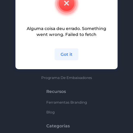
Carreiras
Ajuda E Suporte
Alguma coisa deu errado. Something
Programa De Afiliados
went wrong. Failed to fetch
Políticas De Privacidade
Termos E Condições
Got it
Mapa Do Site
Política De Parceria
Programa De Embaixadores
Recursos
Ferramentas Branding
Blog
Categorias