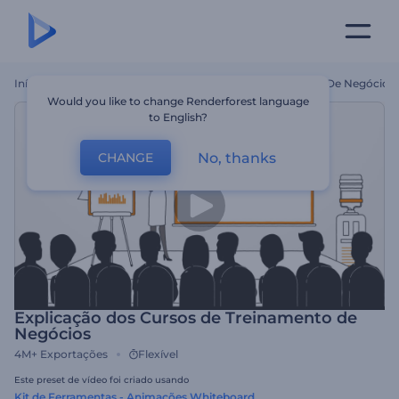
Início
Templates
Explicação Dos Cursos De Treinamento De Negócios
Would you like to change Renderforest language
to English?
No, thanks
CHANGE
Explicação dos Cursos de Treinamento de
Negócios
4M+
Exportações
Flexível
Este preset de vídeo foi criado usando
Kit de Ferramentas - Animações Whiteboard