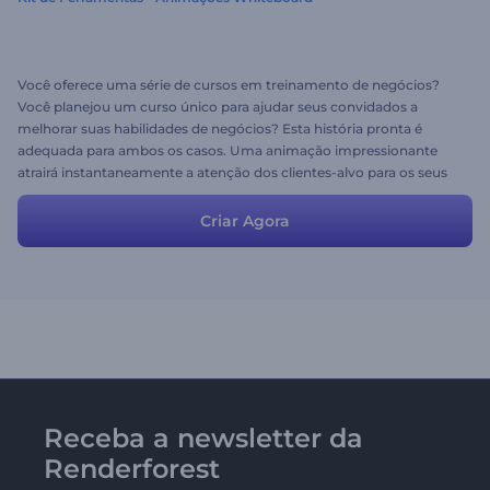
Você oferece uma série de cursos em treinamento de negócios?
Você planejou um curso único para ajudar seus convidados a
melhorar suas habilidades de negócios? Esta história pronta é
adequada para ambos os casos. Uma animação impressionante
atrairá instantaneamente a atenção dos clientes-alvo para os seus
cursos e o seu conteúdo irá fixar a atenção deles. Você é livre para
modificar as cenas, assim como o roteiro, para uma introdução
Criar Agora
mais relevante aos seus cursos de treinamento de negócios.
Receba a newsletter da
Renderforest