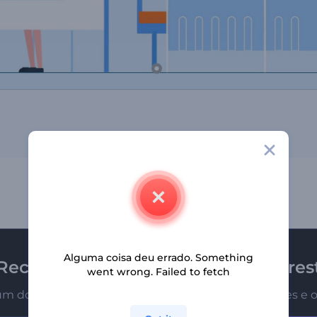
Alguma coisa deu errado. Something
Receba a newsletter da Renderfores
went wrong. Failed to fetch
um dos primeiros a receber nossas últimas novidades e o