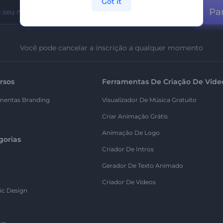
Got it
Par
Você pode cancelar a inscrição a qualquer momento
rsos
Ferramentas De Criação De Víde
mentas Branding
Visualizador De Música Gratuito
Criar Animação Grátis
Animação De Logo
gorias
Criador De Intros
Gerador De Texto Animado
Criador De Vídeos
ic Design